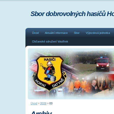
Sbor dobrovolných hasičů Ho
Úvod
Aktuální informace
Sbor
Výjezdová jednotka
Občanské sdružení Volufírek
Úvod
»
2026
»
03