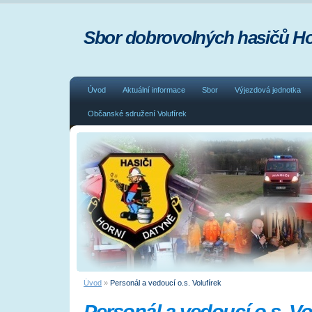
Sbor dobrovolných hasičů Ho
Úvod
Aktuální informace
Sbor
Výjezdová jednotka
Občanské sdružení Volufírek
Úvod
»
Personál a vedoucí o.s. Volufírek