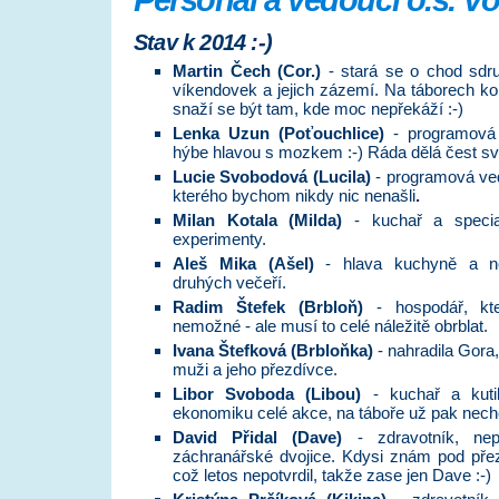
Personál a vedoucí o.s. Vo
Stav k 2014 :-)
Martin Čech (Cor.)
- stará se o chod sdruž
víkendovek a jejich zázemí. Na táborech k
snaží se být tam, kde moc nepřekáží :-)
Lenka Uzun (Poťouchlice)
- programová 
hýbe hlavou s mozkem :-) Ráda dělá čest sv
Lucie Svobodová (Lucila)
- programová ved
kterého bychom nikdy nic nenašli
.
Milan Kotala (Milda)
- kuchař a special
experimenty.
Aleš Mika (Ašel)
- hlava kuchyně a ne
druhých večeří.
Radim Štefek (Brbloň)
- hospodář, kte
nemožné - ale musí to celé náležitě obrblat.
Ivana Štefková (Brbloňka)
- nahradila Gora,
muži a jeho přezdívce.
Libor Svoboda (Libou)
- kuchař a kuti
ekonomiku celé akce, na táboře už pak nechce
David Přidal (Dave)
- zdravotník, nepo
záchranářské dvojice. Kdysi znám pod přez
což letos nepotvrdil, takže zase jen Dave :-)