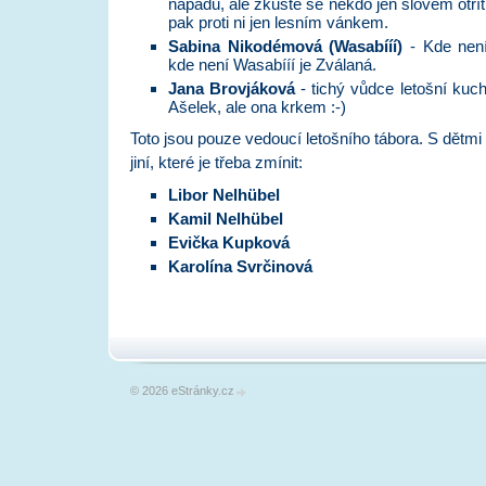
nápadů, ale zkuste se někdo jen slovem otřít o
pak proti ni jen lesním vánkem.
Sabina Nikodémová (Wasabííí)
- Kde není
kde není Wasabííí je Zválaná.
Jana Brovjáková
- tichý vůdce letošní kuch
Ašelek, ale ona krkem :-)
Toto jsou pouze vedoucí letošního tábora. S dětmi
jiní, které je třeba zmínit:
Libor Nelhübel
Kamil Nelhübel
Evička Kupková
Karolína Svrčinová
© 2026 eStránky.cz