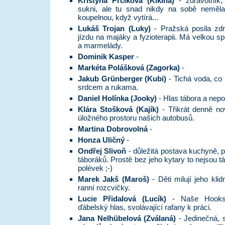
Kristýna Prčíková (Kikina)
- zdravotník,
sukni, ale tu snad nikdy na sobě neměla.
koupelnou, když vytírá...
Lukáš
Trojan (Luky)
- Pražská posila zdra
jízdu na majáky a fyzioterapii. Má velkou sp
a marmelády.
Dominik Kasper
-
Markéta Polášková (Zagorka)
-
Jakub Grünberger (Kubi)
- Tichá voda, co
srdcem a rukama.
Daniel Holínka (Jooky)
- Hlas tábora a nepo
Klára Stošková (Kajík)
- Třikrát denně no
úložného prostoru našich autobusů.
Martina Dobrovolná
-
Honza Uličný
-
Ondřej Slivoň
- důležitá postava kuchyně, 
táboráků. Prostě bez jeho kytary to nejsou 
polévek ;-)
Marek Jakš (Maroš)
- Děti milují jeho kl
ranní rozcvičky.
Lucie Přidalová (Lucík)
- Naše Hooksov
ďábelský hlas, svolávající rafany k práci.
Jana Nelhübelová (Zválaná)
- Jedinečná, s