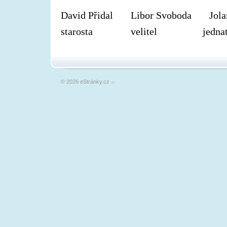
David Přidal    
Libor Svoboda
Jol
starosta 
      velitel
          jedna
© 2026 eStránky.cz