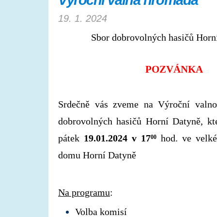
Výroční valná hromada
19. 1. 2024
Sbor dobrovolných hasičů Horn
POZVÁNKA
Srdečně vás zveme na Výroční valno
dobrovolných hasičů Horní Datyně, kte
pátek 
19
.
01.2024 v 17
 hod. ve velké
00
domu Horní Datyně
Na programu
:
Volba komisí