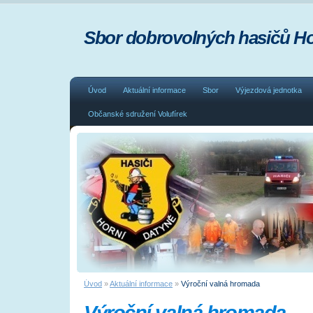
Sbor dobrovolných hasičů Ho
Úvod
Aktuální informace
Sbor
Výjezdová jednotka
Občanské sdružení Volufírek
Úvod
»
Aktuální informace
»
Výroční valná hromada