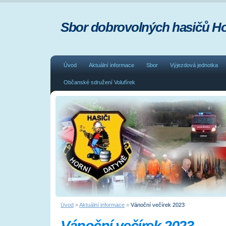
Sbor dobrovolných hasičů Ho
Úvod
Aktuální informace
Sbor
Výjezdová jednotka
Občanské sdružení Volufírek
Úvod
»
Aktuální informace
»
Vánoční večírek 2023